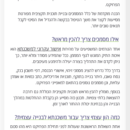
הפרויקט.
הכנה מוקדמת של כלל המסמכים ובניית תוכנית תקציבית מפורטת
מסייעות לקצר את משך הטיפול בבקשה ולהגדיל את הסיכוי לקבל
תנאים טובים יותר.
אילו מסמכים צריך להכין מראש?
אישור עקרוני למשכנתא
אחד הגורמים המשפיעים על מהירות
הוא
איכות התיק המוגש לגוף המממן. ככל שהמידע מסודר ומלא יותר, כך
ניתן לקדם את התהליך בצורה יעילה ולהימנע מעיכובים.
בדרך כלל נדרש להציג מסמכי זיהוי, אישורי הכנסה, דפי חשבון בנק,
נסח טאבו, היתר בנייה בתוקף, תוכניות אדריכליות, כתב כמויות או אומדן
עלויות, וכן מסמכים נוספים בהתאם למאפייני הפרויקט.
בנוסף, מומלץ להכין מראש תוכנית תקציבית הכוללת גם רזרבה
להוצאות בלתי צפויות. תכנון כזה מסייע הן בקבלת ההחלטות במהלך
הבנייה והן בבחינת יכולת ההחזר לאורך זמן.
כמה הון עצמי צריך עבור משכנתא לבנייה עצמית?
אחת השאלות הראשונות שעולות לפני תחילת הפרויקט היא מהו סכום