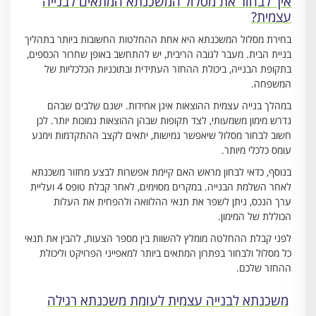
איך לבחור את מסלול המשכנתא המתאים לבנייה
עצמית?
בחירת מסלול המשכנתא היא אחת ההחלטות החשובות ביותר בתהליך
בניית הבית. מעבר לגובה הריבית, יש להתחשב באופן שחרור הכספים,
בתקופת הבנייה, ביכולת ההחזר העתידית ובתוכניות הכלכליות של
המשפחה.
במהלך בנייה עצמית ההוצאות אינן אחידות. ישנם שלבים שבהם
נדרש מימון משמעותי, לצד תקופות שבהן ההוצאות נמוכות יותר. לכן
חשוב לבחור מסלול שיאפשר גמישות, יתאים לקצב ההתקדמות וימנע
עומס כלכלי מיותר.
בנוסף, כדאי לבחון מראש האם קיימת אפשרות לבצע מחזור משכנתא
לאחר השלמת הבנייה. במקרים מסוימים, לאחר קבלת טופס 4 ועליית
ערך הנכס, ניתן לשפר את תנאי ההלוואה ולהפחית את העלות
הכוללת של המימון.
לפני קבלת ההחלטה מומלץ להשוות בין מספר הצעות, להבין את תנאי
כל מסלול ולבחור בפתרון המתאים ביותר למאפייני הפרויקט וליכולת
ההחזר שלכם.
משכנתא לבנייה עצמית לעומת משכנתא רגילה