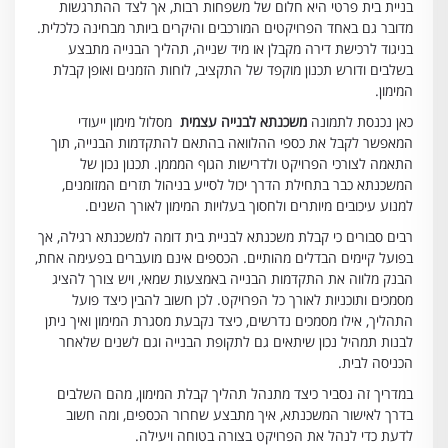
בניית בית פרטי היא חלום של משפחות רבות, אך לצד ההתרגשות
מדובר גם באחד הפרויקטים המורכבים והיקרים ביותר מבחינה כלכלית.
בניגוד לרכישת דירה מקבלן או מיד שנייה, תהליך הבנייה מתבצע
בשלבים ודורש תכנון מוקפד של התקציב, לוחות הזמנים ואופן קבלת
המימון.
כאן נכנסת לתמונה
משכנתא לבנייה עצמית
מסלול מימון ייעודי
המאפשר לקבל את כספי ההלוואה בהתאם להתקדמות הבנייה, תוך
התאמה לצורכי הפרויקט ולדרישות הגוף המממן. תכנון נכון של
המשכנתא כבר בתחילת הדרך יכול לסייע בניהול תזרים המזומנים,
למנוע עיכובים מיותרים ולחסוך בעלויות המימון לאורך השנים.
רבים סבורים כי קבלת משכנתא לבניית בית דומה למשכנתא רגילה, אך
בפועל קיימים הבדלים מהותיים. הכספים אינם מועברים בפעימה אחת,
הבנק מלווה את התקדמות הבנייה באמצעות שמאי, ויש צורך להציג
מסמכים ותוכניות לאורך כל הפרויקט. לכן חשוב להבין כיצד פועל
התהליך, אילו מסמכים נדרשים, כיצד נקבעת מסגרת המימון ואיך ניתן
לבנות תמהיל נכון שיתאים גם לתקופת הבנייה וגם לשנים שלאחר
הכניסה לבית.
במדריך זה נסביר כיצד מתנהל תהליך קבלת המימון, מהם השלבים
בדרך לאישור המשכנתא, איך מתבצע שחרור הכספים, ומה חשוב
לדעת כדי לנהל את הפרויקט בצורה בטוחה ויעילה.