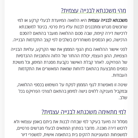
מהי משכנתא לבנייה עצמית?
משכנתא לבנייה עצמית
היא הלוואה המיועדת לבעלי קרקע או למי
שרוכשים מגרש ומתכננים לבנות עליו בית פרטי. בניגוד למשכנתא
לרכישת דירה קיימת, שבה סכום ההלוואה מועבר בהתאם להסכם
הרכישה, כאן הכספים משוחררים בשלבים לפי קצב התקדמות הבנייה.
לפני אישור ההלוואה בוחן הגוף המממן את שווי הקרקע, עלויות הבנייה
הצפויות, ההון העצמי, יכולת ההחזר של הלווה והתוכניות ההנדסיות
של הפרויקט. לאחר קבלת האישור נקבעת מסגרת המימון, וכל משיכת
כספים מתבצעת בהתאם לדוחות שמאות המאשרים את התקדמות
העבודות.
שיטה זו מאפשרת לגוף המממן לפקח על השימוש בכספי ההלוואה,
ובמקביל מעניקה ללווים גישה למימון בהתאם לצורכי הפרויקט בכל
שלב.
למי מתאימה משכנתא לבנייה עצמית?
מסלול זה מיועד בעיקר למי שבחרו לבנות את ביתם באופן עצמאי ולא
לרכוש דירה מוכנה. מדובר בפתרון המתאים לבעלי מגרשים פרטיים,
למשפחות המעוניינות להקים בית בהתאמה אישית, למשפרי דיור