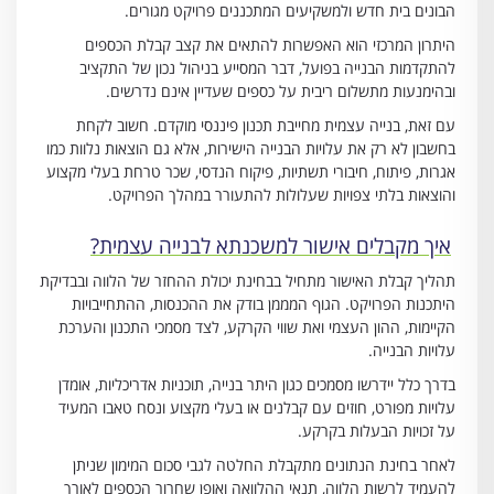
הבונים בית חדש ולמשקיעים המתכננים פרויקט מגורים.
היתרון המרכזי הוא האפשרות להתאים את קצב קבלת הכספים
להתקדמות הבנייה בפועל, דבר המסייע בניהול נכון של התקציב
ובהימנעות מתשלום ריבית על כספים שעדיין אינם נדרשים.
עם זאת, בנייה עצמית מחייבת תכנון פיננסי מוקדם. חשוב לקחת
בחשבון לא רק את עלויות הבנייה הישירות, אלא גם הוצאות נלוות כמו
אגרות, פיתוח, חיבורי תשתיות, פיקוח הנדסי, שכר טרחת בעלי מקצוע
והוצאות בלתי צפויות שעלולות להתעורר במהלך הפרויקט.
איך מקבלים אישור למשכנתא לבנייה עצמית?
תהליך קבלת האישור מתחיל בבחינת יכולת ההחזר של הלווה ובבדיקת
היתכנות הפרויקט. הגוף המממן בודק את ההכנסות, ההתחייבויות
הקיימות, ההון העצמי ואת שווי הקרקע, לצד מסמכי התכנון והערכת
עלויות הבנייה.
בדרך כלל יידרשו מסמכים כגון היתר בנייה, תוכניות אדריכליות, אומדן
עלויות מפורט, חוזים עם קבלנים או בעלי מקצוע ונסח טאבו המעיד
על זכויות הבעלות בקרקע.
לאחר בחינת הנתונים מתקבלת החלטה לגבי סכום המימון שניתן
להעמיד לרשות הלווה, תנאי ההלוואה ואופן שחרור הכספים לאורך