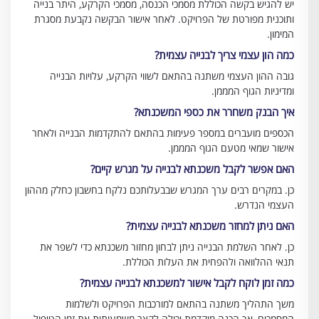
יש להגיש בקשה הכוללת מסמכי הכנסה, מסמכי הקרקע, היתר בנייה
ותוכנית מפורטת של הפרויקט. לאחר אישור הבקשה נקבעת מסגרת
המימון.
כמה הון עצמי צריך לבנייה עצמית?
גובה ההון העצמי משתנה בהתאם לשווי הקרקע, עלויות הבנייה
ומדיניות הגוף המממן.
איך הבנק משחרר את כספי המשכנתא?
הכספים מועברים במספר פעימות בהתאם להתקדמות הבנייה ולאחר
אישור שמאי מטעם הגוף המממן.
האם אפשר לקבל משכנתא לבנייה על מגרש קיים?
כן. במקרים רבים ערך המגרש שבבעלותכם נלקח בחשבון כחלק מההון
העצמי הנדרש.
האם ניתן למחזר משכנתא לבנייה עצמית?
כן. לאחר השלמת הבנייה ניתן לבחון מחזור משכנתא כדי לשפר את
תנאי ההלוואה ולהפחית את העלות הכוללת.
כמה זמן לוקח לקבל אישור למשכנתא לבנייה עצמית?
משך התהליך משתנה בהתאם למורכבות הפרויקט ולשלמות
המסמכים, אך הכנה מוקדמת יכולה לקצר משמעותית את זמן הטיפול.