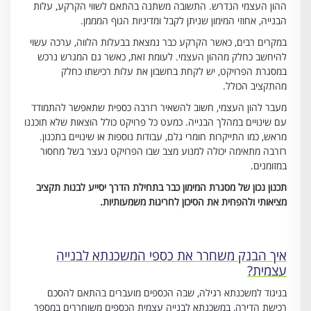
ההון העצמי הנדרש. התשובה משתנה בהתאם לשווי הקרקע, עלות
הבנייה, אחוזי המימון שניתן לקבל ומדיניות הגוף המממן.
במקרים רבים, כאשר הקרקע כבר נמצאת בבעלות הלווה, ערכה עשוי
להיחשב כחלק מההון העצמי. לעומת זאת, כאשר גם המגרש נרכש
במסגרת הפרויקט, יש לקחת בחשבון את עלות רכישתו כחלק
מהתקציב הכולל.
מעבר להון העצמי, חשוב להשאיר רזרבה כספית שתאפשר להתמודד
עם שינויים במהלך הבנייה. כמעט כל פרויקט כולל הוצאות שלא תוכננו
מראש, כמו התייקרות חומרי גלם, עבודות נוספות או שינויים בתכנון.
רזרבה מתאימה יכולה למנוע מצב שבו הפרויקט נעצר בשל מחסור
במזומנים.
תכנון נכון של מסגרת המימון כבר בתחילת הדרך יסייע לבנות תקציב
מציאותי ולהפחית את הסיכון לחריגות משמעותיות.
איך הבנק משחרר את כספי המשכנתא לבנייה
עצמית?
בניגוד למשכנתא רגילה, שבה הכספים מועברים בהתאם להסכם
רכישת הדירה, במשכנתא לבנייה עצמית הכספים משוחררים במספר