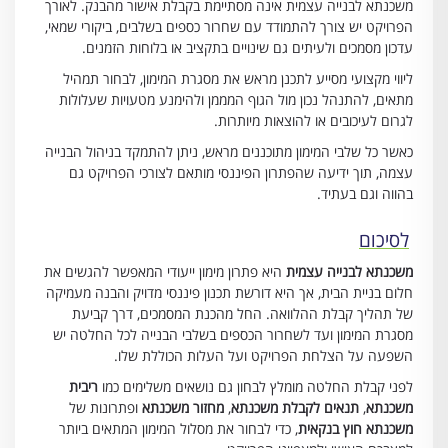
משכנתא לבנייה עצמית אינה מסתיימת בקבלת אישור מהבנק. לאורך
הפרויקט יש צורך להתמודד עם שחרור כספים בשלבים, ביקורי שמאי,
עדכון מסמכים ולעיתים גם שינויים בתקציב או בלוחות הזמנים.
ליווי מקצועי מסייע לתכנן מראש את מסגרת המימון, לבחור תמהיל
מתאים, להתנהל נכון מול הגוף המממן ולהימנע מטעויות שעלולות
לגרום לעיכובים או להוצאות מיותרות.
כאשר כל שלבי המימון מתוכננים מראש, ניתן להתמקד בניהול הבנייה
עצמה, תוך ידיעה שהפתרון הפיננסי מותאם לצורכי הפרויקט גם
בהווה וגם בעתיד.
לסיכום
משכנתא לבנייה עצמית
היא פתרון מימון ייעודי המאפשר להגשים את
חלום בניית הבית, אך היא דורשת תכנון פיננסי מדויק והבנה מעמיקה
של תהליך קבלת ההלוואה. החל מהכנת המסמכים, דרך קביעת
מסגרת המימון ועד לשחרור הכספים בשלבי הבנייה לכל החלטה יש
השפעה על הצלחת הפרויקט ועל העלות הכוללת שלו.
לפני קבלת החלטה מומלץ לבחון גם נושאים משלימים כמו
ריבית
משכנתא
,
תנאים לקבלת משכנתא
,
מחזור משכנתא
ופתרונות של
משכנתא חוץ בנקאית
, כדי לבחור את מסלול המימון המתאים ביותר