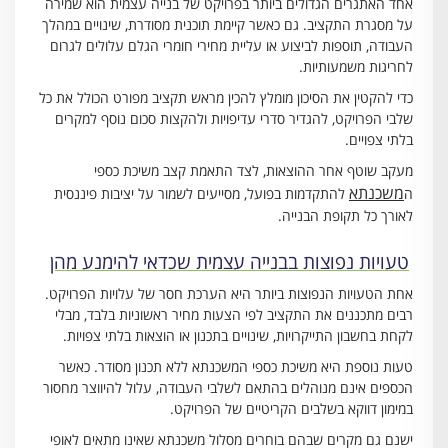
אחד האתגרים הגדולים ביותר בפרויקט של בנייה עצמית הוא שמירה
על מסגרת התקציב. גם כאשר קיימת תוכנית מסודרת, שינויים במהלך
העבודה, תוספות לביצוע או עליית מחירי חומרי הגלם עלולים לגרום
לחריגות משמעותיות.
כדי להקטין את הסיכון מומלץ להכין מראש תקציב מפורט הכולל את כל
שלבי הפרויקט, להגדיר סדרי עדיפויות ולהקצות סכום נוסף למקרים
בלתי צפויים.
מעקב שוטף אחר ההוצאות, לצד התאמת קצב משיכת כספי
משכנתא
ה
להתקדמות בפועל, מסייעים לשמור על יציבות פיננסית
לאורך כל תקופת הבנייה.
טעויות נפוצות בבנייה עצמית שכדאי להימנע מהן
אחת הטעויות הנפוצות ביותר היא הערכת חסר של עלויות הפרויקט.
רבים מתכננים את התקציב לפי הצעות מחיר ראשוניות בלבד, מבלי
לקחת בחשבון התייקרויות, שינויים בתכנון או הוצאות בלתי צפויות.
טעות נוספת היא משיכת כספי המשכנתא ללא תכנון מסודר. כאשר
הכספים אינם מנוהלים בהתאם לשלבי העבודה, עלול להיווצר מחסור
במימון דווקא בשלבים הקריטיים של הפרויקט.
ישנם גם מקרים שבהם בוחרים מסלול משכנתא שאינו מתאים לאופי