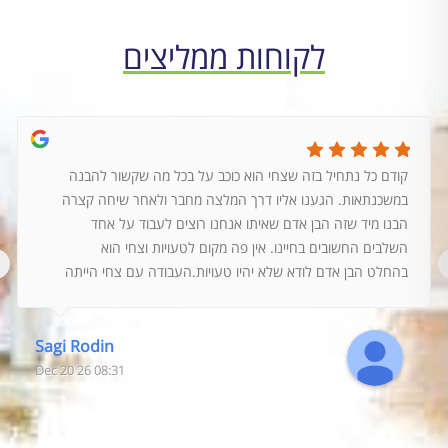
לקוחות ממליצים
קודם כל נתחיל בזה שצחי הוא כוכב על בכל מה שקשור להבנה
במשכנתאות. הגענו אליו דרך המלצה מחבר ולאחר שיחה קצרה
הבנו מיד שזה הבן אדם שאיתו אנחנו רוצים לעבוד על אחד
השלבים החשובים בחיינו. אין פה מקום לטעויות וצחי הוא
‹
בהחלט הבן אדם לודא שלא יהיו טעויות.העבודה עם צחי הייתה
מדהימה, הכל מאוד מקצועי ובלי פעולות ובזבוז זמן מיותר. כמו כן
הוא הצליח להשיג לנו עסקה נהדרת. בהמשך הדרך כשהיינו
צריכים ליווי גם לאחר מספר שנים, הוא ישר נענה לבקשות
Sagi Rodin
והשאלות שלנו והעביר אותנו דרך התהליך של מחזור
08:31 26 Dec 20
משכנתא.צחי הוא סמל למקצוענות וללא פשרה באיכות ונועם
בשירות. כל הכבוד, המשך כך!