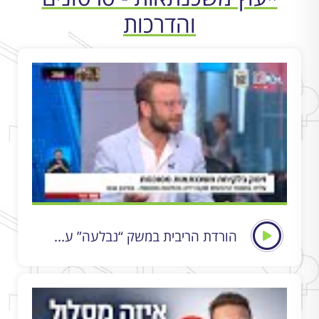
והדרכות
הורדת הריבית במשק “נבלעה” ע...