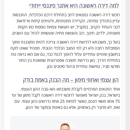
למה דירה ראשונה היא אתגר פיננסי ייחודי
רוכשי דירה ראשונה נמצאים לרוב בתחילת דרכם הכלכלית. ההכנסות
עדיין בתהליך צמיחה, הקריירה מתפתחת, ולעיתים קיימת אי־ודאות
לגבי העתיד הקרוב. במקביל, יש הוצאות צפויות נוספות כמו הקמת
משפחה, ילדים, חינוך, רכב והוצאות מחיה שעשויות לגדול עם השנים.
בשל כך, משכנתא לרכישת דירה ראשונה צריכה להיות מתוכננת מתוך
הסתכלות רחבה ולא רק לפי המצב הכלכלי הנוכחי. תמהיל שאינו לוקח
בחשבון שינויים עתידיים עלול להפוך לנטל כבד, גם אם הוא נראה נוח
בתחילת הדרך. כאן נדרשת חשיבה אסטרטגית שמאזנת בין החזר
חודשי סביר, גמישות עתידית וניהול סיכונים נכון.
הון עצמי ואחוזי מימון – מה הבנק באמת בודק
אחד התנאים המרכזיים לקבלת משכנתא הוא גובה ההון העצמי.
בישראל, בנק ישראל מאפשר לרוכשי דירה ראשונה לקבל מימון של עד
75 אחוז משווי הנכס, כאשר לפחות 25 אחוז נדרשים כהון עצמי. עם
זאת, לא מדובר רק באחוזים, אלא גם באיכות ובמקור של ההון.