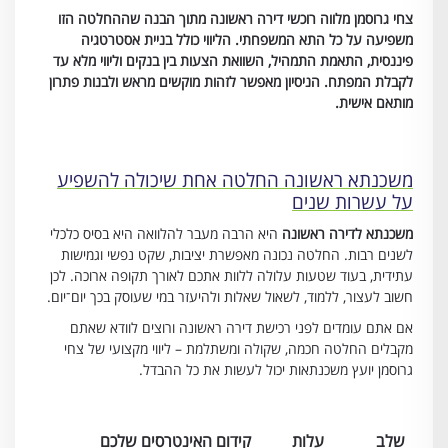
צחי גרוסמן מלווה רוכשי דירה ראשונה מתוך הבנה שההחלטה הזו
משפיעה על כל התא המשפחתי. הליווי כולל בניית אסטרטגיה
פיננסית, התאמת התמהיל, השוואת הצעות בין בנקים וליווי מלא עד
לקבלת המפתח. הניסיון מאפשר לזהות מוקשים מראש ולבנות פתרון
מותאם אישית.
משכנתא ראשונה החלטה אחת שיכולה להשפיע
על עשרות שנים
משכנתא לדירה ראשונה
היא הרבה מעבר להלוואה היא בסיס כלכלי
לשנים רבות. החלטה נכונה מאפשרת יציבות, שקט נפשי וגמישות
עתידית, בעוד שטעות עלולה ללוות אתכם לאורך תקופה ארוכה. לכן
חשוב לעצור, ללמוד, לשאול שאלות ולהיעזר במי שעוסק בכך יום־יום.
אם אתם עומדים לפני רכישת דירה ראשונה ורוצים לוודא שאתם
מקבלים החלטה חכמה, שקולה ומשתלמת – ליווי מקצועי של צחי
גרוסמן יועץ משכנתאות יכול לעשות את כל ההבדל.
שלב
עלות
קידום האינטרסים שלכם