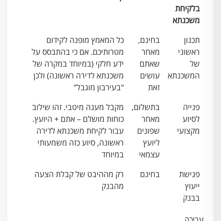
בלקיחת
משכנתא
תכנון
בחינם,
כל המאמץ מופנה לקידום
ראשוני
מאחר
מטרותיכם. אם כי בהתבסס על
של
שאתם
ידע חלקי (במיוחד במקרה של
המשכנתא
עושים
משכנתא לדירה ראשונה) ולכן
זאת
"בעירבון מוגבל"
פנייה
בתשלום,
מקבל מענה מיטבי. זהו שילוב
לסיוע
מאחר
כוחות מושלם – אתם + היועץ.
מקצועי
שפונים
עבור לקיחת משכנתא לדירה
ליועץ
ראשונה, סיוע כזה משמעותי
עצמאי
במיוחד
פגישת
בחינם
רק מההיבט של קבלת הצעה
ייעוץ
מהבנק
בבנק
עריכה