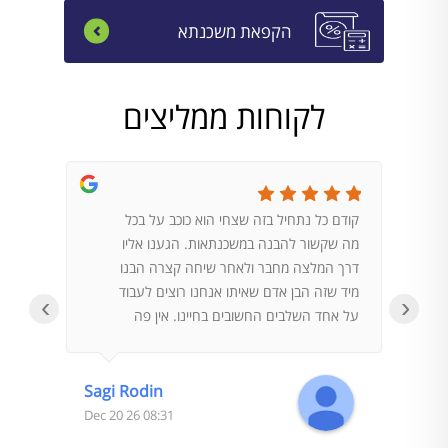
הקפאת משכנתא
לקוחות ממליצים
קודם כל נתחיל בזה שצחי הוא כוכב על בכל
הגעתי 
מה שקשור להבנה במשכנתאות. הגענו אליו
במדיה. 
דרך המלצה מחבר ולאחר שיחה קצרה הבנו
לשאלות
מיד שזה הבן אדם שאיתו אנחנו רוצים לעבוד
על פי ש
‹
›
על אחד השלבים החשובים בחיינו. אין פה
בנק, ו
מקום לטעויות וצחי הוא בהחלט הבן אדם לודא
נותן לע
שלא יהיו טעויות.העבודה עם צחי הייתה
וקשה ל
מדהימה, הכל מאוד מקצועי ובלי פעולות ובזבוז
מסתבר 
Sagi Rodin
זמן מיותר. כמו כן הוא הצליח להשיג לנו עסקה
סגרתי 
08:31 26 Dec 20
נהדרת. בהמשך הדרך כשהיינו צריכים ליווי גם