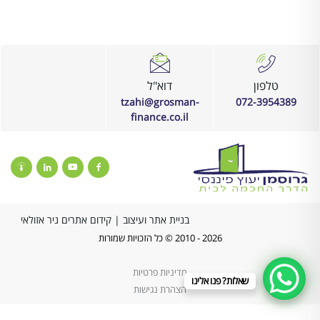
לאחר מספר שנים, הוא ישר נענה לבקשות
גם החזר
והשאלות שלנו והעביר אותנו דרך התהליך של
ותמהיל נ
מחזור משכנתא.צחי הוא סמל למקצוענות וללא
פשרה באיכות ונועם בשירות. כל הכבוד, המשך
כך!
טלפון
דוא"ל
tzahi@grosman-
072-3954389
finance.co.il
בניית אתר ועיצוב
|
קידום אתרים ניר אזולאי
2026 - 2010 © כל הזכויות שמורות
מדיניות פרטיות
שאלות? פנו אלינו
הצהרת נגישות