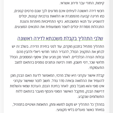
קיימות, החזרי עבר ודירוג אשראי.
רוכשי דירה ראשונה לעיתים אינם מודעים לכך שגם פרטים קטנים,
כמו חריגה קבועה מהמסגרת או הלוואות צרכניות קטנות, יכולים
להשפיע על תנאי המשכנתא. ניקוי התחייבויות מיותרות והצגת
התנהלות מסודרת יכולים לשפר משמעותית את התנאים המוצעים.
שלבי התהליך בקבלת משכנתא לדירה ראשונה
התהליך מתחיל בתכנון מוקדם, עוד לפני בחירת הדירה. בשלב זה יש
לבחון את התקציב הכולל, להגדיר החזר חודשי ריאלי ולהבין מהם
גבולות הגזרה הכלכליים. לאחר מכן מגיע שלב איסוף המסמכים, הכולל
תלושי שכר, דפי חשבון, חוזה רכישה ונתונים נוספים בהתאם למצב
התעסוקתי.
קבלת אישור עקרוני היא שלב מרכזי, המאפשר לדעת האם הבנק מוכן
להעמיד את ההלוואה ובאיזה סדר גודל. חשוב לזכור שאישור עקרוני
אינו סופי והוא מוגבל בזמן. לאחר בחינת הנכס, הערכת שמאי והשלמת
דרישות הבנק, מתקבל האישור הסופי והכסף מועבר בהתאם ללוח
התשלומים שנקבע.
במהלך כל התהליך יש מקום למשא ומתן, התאמות ושינויים בתמהיל,
במיוחד כאשר פועלים בליווי מקצועי.