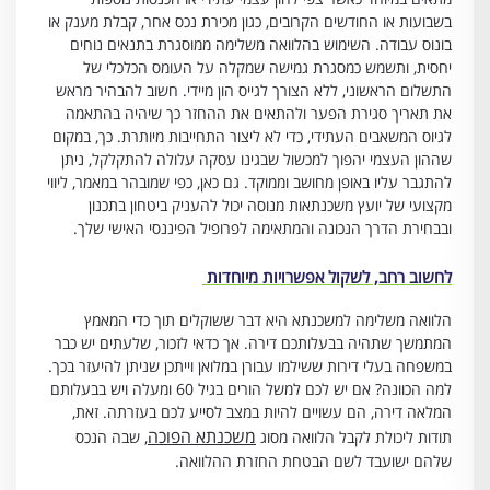
בשבועות או החודשים הקרובים, כגון מכירת נכס אחר, קבלת מענק או
בונוס עבודה. השימוש בהלוואה משלימה ממוסגרת בתנאים נוחים
יחסית, ותשמש כמסגרת גמישה שמקלה על העומס הכלכלי של
התשלום הראשוני, ללא הצורך לגייס הון מיידי. חשוב להבהיר מראש
את תאריך סגירת הפער ולהתאים את ההחזר כך שיהיה בהתאמה
לגיוס המשאבים העתידי, כדי לא ליצור התחייבות מיותרת. כך, במקום
שההון העצמי יהפוך למכשול שבגינו עסקה עלולה להתקלקל, ניתן
להתגבר עליו באופן מחושב וממוקד. גם כאן, כפי שמובהר במאמר, ליווי
מקצועי של יועץ משכנתאות מנוסה יכול להעניק ביטחון בתכנון
ובבחירת הדרך הנכונה והמתאימה לפרופיל הפיננסי האישי שלך.
לחשוב רחב, לשקול אפשרויות מיוחדות
הלוואה משלימה למשכנתא היא דבר ששוקלים תוך כדי המאמץ
המתמשך שתהיה בבעלותכם דירה. אך כדאי לזכור, שלעתים יש כבר
במשפחה בעלי דירות ששילמו עבורן במלואן וייתכן שניתן להיעזר בכך.
למה הכוונה? אם יש לכם למשל הורים בגיל 60 ומעלה ויש בבעלותם
המלאה דירה, הם עשויים להיות במצב לסייע לכם בעזרתה. זאת,
משכנתא הפוכה
תודות ליכולת לקבל הלוואה מסוג
, שבה הנכס
שלהם ישועבד לשם הבטחת החזרת ההלוואה.