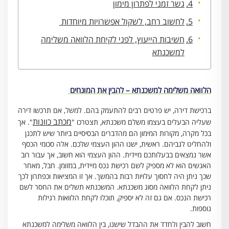
גשר זמני לפתרון מימון
לחשוב רחב, לשקול אפשרויות מיוחדות
חשיבות הייעוץ, לפני לקיחת הלוואה משלימה
למשכנתא
הלוואה משלימה למשכנתא – להבין את המונחים
ברכישת דירה, יש פרטים רבים להתעמק בהם. למשל, אם תרכשו דירה
מכתב כוונות
שעליה הבעלים בעצמו משלם משכנתא, תצטרכו "
". אך
בכל מקרה, מקורות המימון הם מהדברים הבסיסיים ביותר שיש לתכנן
ולהחליט לגביהם. ראשית, ישנו ההון העצמי שלכם. אלה סכומי הכסף
אשר נמצאים בבעלותכם מיידית. ההון העצמי הוא חשוב, אך עבור רוב
האנשים הוא לא מספיק לשם רכישת נכס מיידית, במזומן. חבל, מאחר
שכך ניתן היה לחסוך עלויות רבות בהמשך. אך זו המציאות וכפתרון לכך
ניתן לקחת הלוואה מסוג משכנתא. המשכנתא תשלים את החסר לשם
רכישת הנכס. אם גם זה לא יספיק, תוכלו לקחת הלוואות רגילות
נוספות.
חשוב להבין ולחדד את ההבדל שישנו, בין הלוואה משלימה למשכנתא