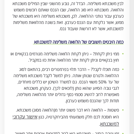
לבין משכנתא משלימה. הבדל זה, נובע מהשוני שבין המילים משכנתא
והלוואה. משכנתא היא סוג הלוואה, שבו הנכס שאתם רוכשים משמש
כערבון עבור נותני ההלוואה. לכן, משכנתא משלימה היא משכנתא של
ממש, אשר נלקחת עם הנכס כערבון. זאת בשונה מהלוואות משלימות
למשכנתא, אשר לא דורשות שעבוד נכס.
כמה היבטים חשובים של הלוואה משלימה למשכנתא
ממי ניתן לקחת? – ניתן לקחת הלוואה משלימה מגורמים בנקאיים או
חוץ בנקאיים וניתן לקחת יותר מהלוואה אחת כזו במקביל.
כמה תוכלו לקבל? – הדבר תלוי בפרמטרים רבים, בהתאם לסוג
ההלוואה ולגורם שנותן אותה. ניתן למשל לקבל משכנתא משלימה
של עד 50% משווי הנכס. גם למשרד השיכון יש כללים מיוחדים,
לגבי גובה הסיוע שהוא נותן (לזכאים לכך). כעקרון, משכנתא
מאפשרת לרוב להשיג סכומי כסף גדולים יותר מהלוואה משלימה,
תודות לכך שהנכס משמש כערבון.
פשטות – הלוואה היא דבר פשוט יותר מ(הלוואה מסוג) משכנתא.
אישור עקרוני
היא חוסכת לכם חלק משמעותי מהבירוקרטיה, כגון
למשכנתא
.
זמן וגובה החזר – משכנתא היא לרוב לתקופות ארוכות יותר מאשר