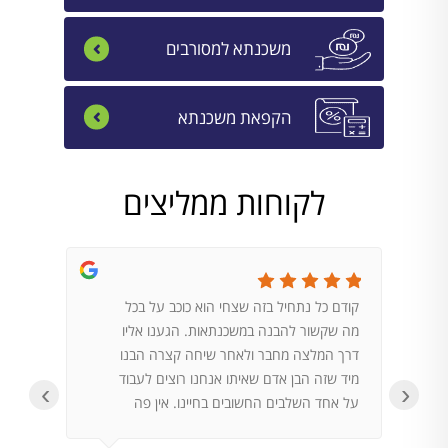
משכנתא למסורבים
הקפאת משכנתא
לקוחות ממליצים
קודם כל נתחיל בזה שצחי הוא כוכב על בכל
הגעתי 
מה שקשור להבנה במשכנתאות. הגענו אליו
במדיה. 
דרך המלצה מחבר ולאחר שיחה קצרה הבנו
לשאלות
מיד שזה הבן אדם שאיתו אנחנו רוצים לעבוד
על פי ש
‹
›
על אחד השלבים החשובים בחיינו. אין פה
בנק, ו
מקום לטעויות וצחי הוא בהחלט הבן אדם לודא
נותן לע