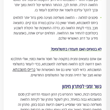
הלוואה רגילה. תודות לכך, ההחזר החודשי יכול להיות נמוך יותר
ובכך להקל עליכם ולשפר את יכולתכם לעמוד בו.
סיכונים למלווה – הלוואה משלימה מציגה סיכון גדול יותר למלווים
ביחס למשכנתא, מאחר שאין בה ערבון בצורת נכס קיים. כתוצאה
מכך, בכדי לקחת הלוואה כזו, גדלה החשיבות של היכולת לשכנע
ביכולתכם להחזיר את ההלוואה. המלווים יעריכו אותה, באמצעות
מידע על דרוג האשראי שלכם.
לא בטוחים האם תעמדו בתשלומים?
אם אתם נמצאים זמנית בתקופה של חוסר וודאות כספי, אולי תתלבטו
האם דרושה לכם הלוואה משלימה למשכנתא, בכדי לעמוד בתשלומי
גרייס משכנתא
המשכנתא. כדאי לזכור שיש גם את האפשרות של
,
שהוא מצב של דחייה זמנית של התשלומים החודשיים.
גשר זמני לפתרון מימון
בפעמים רבות, כאשר ההפרש בין ההון העצמי הדרוש לבין סכום
המשכנתא גבוה במיוחד, ניתן לשקול פתרון של לקיחת הלוואה
משלימה כגשר זמני שמסייע ביישום רכישת הנכס בזמן. פתרון זה
מתאים במיוחד כאשר צפי להון עצמי עתידי או הכנסות נוספות