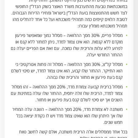
במשכנתאות נובעת מהתערבות משרד האוצר בשוק הנדל”ן החופשי
לצד חשש מהתפוצצות בועת הנדל”ן בישראל ומחירי הדירות הגבוהים.
לטובת הלווים קיימים כמה תמהילי משכנתא ועל כל אחד להחליט מהו
תמהיל משכנתא מומלץ עבורו:
מסלול פריים, 30% מסך ההלוואה – מסלול נמוך שמאפשר פירעון
מוקדם ללא קנסות. הוא אינו צמוד למדד, ניתן למחזר ללא קנס או
לפרוע ללא עלות והריבית שלו נמוכה. עם זאת אם הפריים יעלה גם
ההחזר החודשי יעלה.
מסלול קל”צ, 30% מסך ההלוואה – מסלול זה פחות אטרקטיבי כי
הוא התייקר. ההחזר שלו קבוע, הוא אינו צמוד למדד, יש סיכוי לשלם
קנס בעת פירעון או מחזור והריבית שלו גבוהה.
מסלול בריבית קבועה צמודת מדד, 20% מסך ההלוואה – זהו מסלול
צמוד למדד, הריבית שלו זולה יחסית, ההחזר שלו עולה במתינות עם
השנים אך יש סיכוי לשלם קנס בעת פירעון או מחזור.
משתנה לא צמודת מדד, 20% מסך ההלוואה – השנה עלה המחיר
שלו אך היתרון שלו הוא שאינו צמוד מדד ויש לו נקודת יציאה בכל
חמש שנים.
בכל אחד ממסלולים אלה הריבית משתנה, אולם קשה לחשב טווח