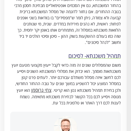
בהחזר המשכנתא, גם אין הסכמים אופטימאליים מבחינת חסכון מרבי
בגובה ההחזרים. אם נחזור לדוגמה של מסלול המשכנתא בריבית
קבועה ולא צמודה, ניתן לומר ש"מפסידים" בו בוודאות בשני אופנים
לפחות: ראשית, לא נהנים מירידות במדדים. שנית, מי שנותנים
הלוואות משכנתא במסלול זה, מתמחרים אותו באופן יקר יחסית. כך
שזה כמו בעולם ההשקעות בשוק ההון – סיכון וסיכוי הולכים יד ביד
וחשוב "לנהל סיכונים".
תמהיל משכנתא- לסיכום
משום שהמסלולים שונים זה מזה כדאי לקבל ייעוץ מקצועי מטעם יועץ
משכנתאות מוסמך. הוא יבדוק את מסלולי המשכנתא השונים ויסייע
לכם לחשב איזה מסלול משתלם עבורכם יותר. לעתים פרט קטן
במסלול המוצע יכול להשפיע במשך שנים על גובה ההחזר החודשי,
צחי גרוסמן
ולכן בחירת תמהיל משכנתא נכון הוא קריטי.
הוא יועץ
מנוסה ויסייע לכם בכל הקשור לבחירת משכנתא מתאימה. נשמח
לענות לכם דרך האתר או טלפונית בכל עת.