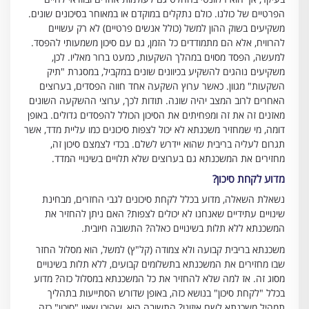
הפרטיים של כולנו. כולם נתקלים במוקדם או במאוחר בסיכונים שונים.
משקיעים בשוק ההון למשל (כולל אנשים פרטיים) לא רק עשויים
להרוויח, אלא הם מתמודדים כל הזמן, גם עם סיכון משמעותי להפסד.
למעשה, הפסד מסוים במהלך השקעות, כמעט ברור מאליו. לכן,
משקיעים נוהגים להשקיע בכיוונים שונים במקביל, במסגרת "תיק
השקעות" מגוון. כאשר ערוץ השקעה אחד חווה הפסדים, בערוצים
האחרים לרוב המצב יהיה שונה. תודות לכך, ערוצי ההשקעה השונים
מאזנים זה את זה ומפחיתים את הסיכון הכולל להפסדים גדולים. באופן
דומה, מי שמחזיר משכנתא לא יכול לצפות סיכונים כמו עליית מדד, אשר
תגרום לעליה בריבית שהוא יידרש לשלם. בכדי לצמצם סיכון זה,
מחזירים את המשכנתא גם בערוצים שלא תלויים בשינויי המדד.
מדוע לקחת סיכון?
נשאלת השאלה, מדוע בכלל לקחת סיכונים לגבי החזרים, מבחינת
שינויים עתידיים שאנחנו לא יכולים לצפות? האם ניתן להחזיר את
המשכנתא ללא תלות בשינויים כאלה? התשובה חיובית.
משכנתא בריבית קבועה ולא צמודה (קל"ץ) למשל, הוא מסלול החזר
שבו מחזירים את המשכנתא בתשלומים קבועים, ללא תלות בשינויים
מסוג זה. אז למה שלא להחזיר את כל המשכנתא במסלול כזה? מדוע
בכלל "לקחת סיכון" בנושא כזה, באופן שדורש הסתייעות בתהליך
תמהיל משכנתא לשם איזונו? התשובה היא, שהיכן שאין "סיכון" כזה