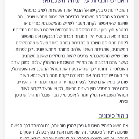
האם יש הגבלות על תמהיל משכנתא?
חשוב לדעת כי בנק ישראל הגביל את האפשרות לשלב בתמהיל
המשכנתא מסלולים משתנים בתדירות של פחות מחמש שנים. מה
שאומר שאי אפשר לקחת מעבר לשליש מהמשכנתא בפריים או
במטבע חוץ, כיוון שהם מסלולים שההסכמים שלהם משתנים בתדירות
גבוהה מאוד. בנוסף הקו המנחה הברור של הבנקים אינו מאפשר
לקחת תמהילים משתנים בתדירות גבוהה ביותר משליש מהמסלולים
המשתנים, שתדירות השינוי שלהם פחותה מחמש שנים. לכן לפחות
שתי שליש מהמשכנתא צריכים להיות במסלולים שאינם משתנים
כאשר אתם מרכיבים את תמהיל המשכנתא המומלץ שלכם. כמובן שרוב
האוכלוסייה תחתור לכך שהיא תיקח את תמהיל המשכנתא האופטימלי,
אך האם יש דבר כזה? אם ברצונכם לקחת תמהיל משכנתא חשוב
שתדעו כי אין אדם שיוכל לצפות כמה יהיה המדד וכמה יהיה הפריים
וכמה יהיה המטבע חוץ בשנים הבאות, לכן אי אפשר לקרוא לשום
תמהיל משכנתא מומלץ תמהיל אופטימלי, מכיון שבכל תמהיל יש סיכון
וסיכוי.
ניהול סיכונים
את נושא תמהיל משכנתא ניתן להבין טוב יותר, גם ובמיוחד דרך הגישה
שמכונה "ניהול סיכונים". זה הוא מונח אשר נפוץ בעולם העסקים
בעיקר, אך הוא רלוונטי בהחלט גם לעולמות אחרים ובוודאי לחיים