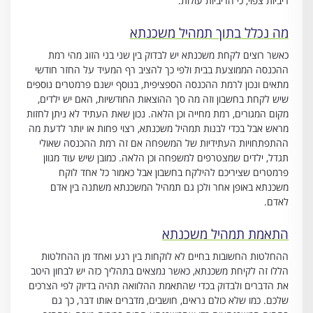
ריביות צפוי, כי הריביות עולות.
מה נכלל בתוך תמהיל משכנתא
כאשר רוצים לקחת משכנתא יש לבדוק בין שני בני הזוג מהי רמת
ההכנסה הממוצעת בבית ולפי כך להציב רף המעיד על החזר חודשי
מתאים ונכון לרמת ההכנסה הספציפית, בנוסף ישנם פרמטרים נוספים
שיש לקחת בחשבון וזה מה סך ההוצאות החודשיות, האם יש ילדים,
מקום המגורים, רמת מחייה וכן הלאה. נכון שאת העתיד לא ניתן לחזות
מראש אבל בכדי לבנות תמהיל משכנתא, רצוי פחות או יותר לדעת מה
ההתפתחויות העתידיות של המשפחה אם זה רמת ההכנסה שאולי
תגדל, ילדים שמצטרפים למשפחה וכן הלאה. כמובן שיש עוד מגוון
פרמטרים שציריכם להילקח בחשבון אבל כאמור כל אחד לוקח
משכנתא באופן אחר ולכן גם תמהיל המשכנתא משתנה בין אדם
לאדם.
התאמת תמהיל משכנתא
ההחלטות החשובות בחיים לא לוקחות בין רגע ואחד מן ההחלטות
הללו זה לקיחת משכנתא, כאשר נמצאים בתהליך כזה יש לבחון היטב
את הדברים ולבדוק בכדי שהתאמת ההלוואה תהיה בדיוק לפי הצרכים
שלכם. כמו שלא כולם נראים, חושבים, מדברים אותו דבר, כך גם