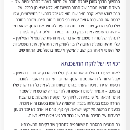
בהמשך הדרך כמובן שחלה חובה על הלווה לעמוד בהתחייבויות שלו –
תשלום חודשי מסודר של החזר המשכנתא, ללא יוצא מן הכלל. על
מנת לוודא שלא יקרה מצב שבו הוא לא יוכל להמשיך בתשלומים, עליו
לבטח את המשכנתא ואת עצמו בפוליסת ביטוח חיים. מדובר בחובה
שלו כלפי הבנק, שכן במידה ותהיה בעיה להחזיר את הכסף שהוא חייב
– יהיה מי שיפצה את הבנק בגין זה. במידה ויחליט הלקוח לפנות
לתהליך של מחזור משכנתא או בחינה מחודשת של מסלול הסילוקין –
עליו תהיה מוטלת החובה להבין לעומק את התהליך, את המשמעויות
של השינוי ולאחר מכן שוב להמשיך ולעמוד בתשלומים המחודשים.
זכויותיו של לוקח המשכנתא
לאחר שעבר בהצלחה את התהליך כולו מול הבנק או חברת המימון –
יקבל הלווה לידיו את סכום הכסף המדובר על מנת להעביר לטובת
רכישת הדירה. מכיוון שעמד בהתחייבויותיו ומילא את כל הדרישות שלו
בהסכם – תעמוד לזכותו האפשרות לגור בדירה שרכש או להשכיר
אותה הלאה על פי בחירתו. לאורך כל תקופת התשלומים נחשבת
הדירה כנכס בבעלותו בלבד, הרשומה על שמו בטאבו והוא מוכרת
כבעליה ברשות מקרקעי ישראל. אף גוף, גורם או אדם לא יוכל לטעון
לבעלות על הדירה או להשיג גבול ולהגיע אליה ללא רשות.
גם הגופים המסחריים ששותפים לתהליך של לקיחת המשכנתא