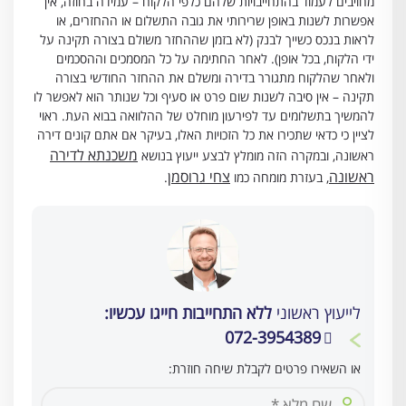
מחויבים לעמוד בהתחייבויות שלהם כלפי הלקוח – עמידה בחוזה, אין
אפשרות לשנות באופן שרירותי את גובה התשלום או ההחזרים, או
לראות בנכס כשייך לבנק (לא בזמן שההחזר משולם בצורה תקינה על
ידי הלקוח, בכל אופן). לאחר החתימה על כל המסמכים וההסכמים
ולאחר שהלקוח מתגורר בדירה ומשלם את ההחזר החודשי בצורה
תקינה – אין סיבה לשנות שום פרט או סעיף וכל שנותר הוא לאפשר לו
להמשיך בתשלומים עד לפירעון מוחלט של ההלוואה בבוא העת. ראוי
לציין כי כדאי שתכירו את כל הזכויות האלו, בעיקר אם אתם קונים דירה
משכנתא לדירה
ראשונה, ובמקרה הזה מומלץ לבצע ייעוץ בנושא
ראשונה
צחי גרוסמן
, בעזרת מומחה כמו
.
לייעוץ ראשוני
ללא התחייבות חייגו עכשיו:
072-3954389
או השאירו פרטים לקבלת שיחה חוזרת: