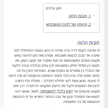
תוכן עניינים
חובות הלווה
זכויותיו של לוקח המשכנתא
חובות הלווה
מי שרוצה לקנות דירה צריך שיהיה לו ההון העצמי ההתחלתי לפני
שיפנה אל הבנק לבקשת משכנתא. מומלץ מאד כיום להיעזר באיש
מקצוע מעולם המשכנתאות על מנת שיסביר את המצב בשוק, את
הקשר בין מסלולי סילוק המשכנתא לבין עולם הכלכלה ויבהיר ללקוח
את ההבדל בין מספרים או נתונים שונים. האחריות להבין על מה
הלווה חותם חלה עליו בלבד ולאחר החתימה וההסכמה לא יוכלו להיות
לו טענות. מכאן שעוד לפני תחילת התהליך – מוטלת עליו החובה
להבין את המושגים ולקבל את הייעוץ המקצועי הדרוש לו. דרך איש
ייעוץ כלכלי למשפחות
מקצוע מהעולם של
, למשל, אפשר יהיה
למצוא את התמהיל הנכון של גובה ההחזר החודשי על פי ההכנסות
וההוצאות של בני המשפחה.