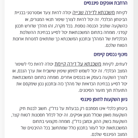
הרחבת אופקים פיננסיים
משכנתא לדירה שנייה
לקיחת
יכולה להיות צעד אסטרטגי בבניית
הביטחון הכלכלי. זה יכול להיות לצורך שיפור תנאי המגורים, או
כהשקעה שתניב הכנסה נוספת. בכל מקרה, זהו מהלך שדורש תכנון
קפדני. מומחה בתחום המשכנתאות יכול לסייע בבחינת ההשלכות
הכלכליות של המהלך ובתכנון המשכנתא כך שתתאים למטרות ארוכות
הטווח שלכם.
מינוף נכסים קיימים
משכנתא על דירה קיימת
לעתים, לקיחת
יכולה להיות כלי לשיפור
המצב הכלכלי. זה יכול לשמש למימון שיפוץ שישביח את ערך הנכס, או
לצורך השקעה בעסק או בנכסים אחרים. מומחה בתחום המשכנתאות
יכול לסייע בבחינת הכדאיות של מהלך כזה ובתכנון נכון שימקסם את
התועלת תוך מזעור הסיכונים.
גיוון השקעות לחוסן פיננסי
ביטחון כלכלי אינו מסתכם רק בבעלות על נדל"ן. חשוב לבנות תיק
השקעות מאוזן שכולל מגוון אפיקים. זה יכול לכלול חסכונות לטווח קצר,
השקעות בשוק ההון, וכמובן נדל"ן. מומחה מקצועי בתחום
המשכנתאות יכול לעזור בתכנון כולל שמתחשב בכל ההיבטים של
המצב הפיננסי שלכם.