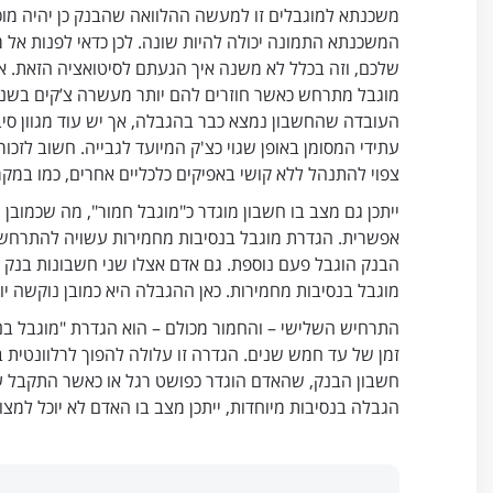
משכנתא למוגבלים זו למעשה ההלוואה שהבנק כן יהיה מוכ
המשכנתא התמונה יכולה להיות שונה. לכן כדאי לפנות א
שלכם, וזה בכלל לא משנה איך הגעתם לסיטואציה הזאת. א
מוגבל מתרחש כאשר חוזרים להם יותר מעשרה צ’קים בשנה מס
העובדה שהחשבון נמצא כבר בהגבלה, אך יש עוד מגוון סי
עתידי המסומן באופן שגוי כצ'ק המיועד לגבייה. חשוב לז
צפוי להתנהל ללא קושי באפיקים כלכליים אחרים, כמו במקר
ייתכן גם מצב בו חשבון מוגדר כ"מוגבל חמור", מה שכמובן
אפשרית. הגדרת מוגבל בנסיבות מחמירות עשויה להתרחש 
הבנק הוגבל פעם נוספת. גם אדם אצלו שני חשבונות בנק ה
מוגבל בנסיבות מחמירות. כאן ההגבלה היא כמובן נוקשה יו
התרחיש השלישי – והחמור מכולם – הוא הגדרת "מוגבל בנס
זמן של עד חמש שנים. הגדרה זו עלולה להפוך לרלוונטית
חשבון הבנק, שהאדם הוגדר כפושט רגל או כאשר התקבל עב
הגבלה בנסיבות מיוחדות, ייתכן מצב בו האדם לא יוכל למצו