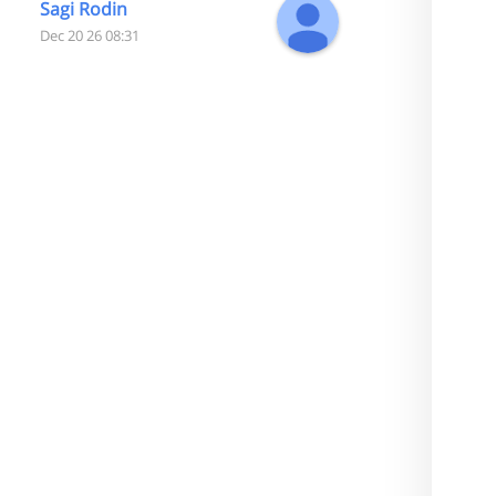
מדהימה, הכל מאוד מקצועי ובלי פעולות ובזבוז
Sagi Rodin
זמן מיותר. כמו כן הוא הצליח להשיג לנו עסקה
08:31 26 Dec 20
נהדרת. בהמשך הדרך כשהיינו צריכים ליווי גם
לאחר מספר שנים, הוא ישר נענה לבקשות
והשאלות שלנו והעביר אותנו דרך התהליך של
מחזור משכנתא.צחי הוא סמל למקצוענות וללא
פשרה באיכות ונועם בשירות. כל הכבוד, המשך
כך!