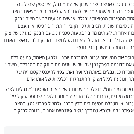
ן לתת גם לאנשים שהחשבון שלהם מוגבל, ואין ספק שבכל בנק
ל מספר בנקים ולשמוע מה יש להם להציע לאנשים שנמצאים במצב
חת מהסיבות הנפוצות שבגללן אנשים מגיעים למצב חשבון בנק
יבות שונות. הסיבות לכך הן בין היתר: חוסר כיסוי או מעצם
בות אחרות. לעיתים מדובר בטעות טכנית מטעם הבנק, כמו למשל צ'ק
כור שההגבלה במצב הרגיל היא בנוגע לחשבון הבנק בלבד, כאשר האדם
ה בו מחזיק בחשבון בנק נוסף.
 הופך את המשימה עבורו למורכבת יותר – ולמען האמת, כמעט בלתי
אם לדוגמה בפרק זמן של שלוש שנים מתום תקופת ההגבלה, חשבון
וגדרו כמוגבלים באותה תקופה זאת, צפוי להיכנס לקטגוריה של
תר, ונוגעת לכלל אפיקי ההתנהלות הכלכלית של אותו אדם.
יבות מיוחדות", בו כלל החשבונות של האדם הופכים למוגבלים לפרק
 בכמה מקרים, לרבות הטלת הגבלה מיוחדת לאחר שהוטל עיקול על
ורו צו הגבלה מטעם בית הדין הרבני (למשל סרבני גט). במצבי
א פתרון למשכנתא גם דרך גופים פיננסיים אחרים, בנוסף לבנקים.