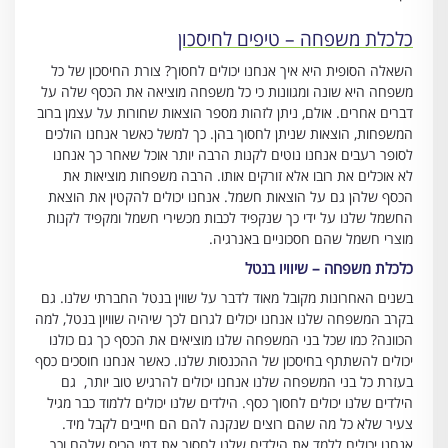
כלכלת משפחה – טיפים לחיסכון
השאלה הסופית היא איך אנחנו יכולים לחסוך? צורת החיסכון של כל
משפחה היא שונה ומגוונות כי כל משפחה מוציאה את הכסף שלה על
דברים אחרים. אולם, ניתן לזהות מספר הוצאות שחורות על עצמן ברוב
המשפחות, הוצאות שניתן לחסוך בהן. כך למשל כאשר אנחנו הולכים
לסופר רעבים אנחנו נוטים לקנות הרבה יותר אוכל שאחר כך אנחנו
לא אוכלים את רובו אלא זורקים אותו. הרבה משפחות מוציאות את
הכסף שלהן גם על הוצאות חשמל. אנחנו יכולים להקטין את הוצאת
החשמל שלנו על ידי כך שנקפיד לכבות מכשירי חשמל ומקפיד לקנות
מוצרי חשמל שהם חסכוניים באנרגיה.
כלכלת משפחה – שיוויו בנטל
בשנים האחרונות מקובל מאוד לדבר על שווין בנטל החברתי שלנו. גם
בקרב המשפחה שלנו אנחנו יכולים לגרום לכך שיהיה שוויון בנטל, למה
הכוונה? כמו שכל בני המשפחה שלנו מוציאים את הכסף כך גם כולנו
יכולים להשתתף בחיסכון של ההכנסות שלנו. כאשר אנחנו חוסכים כסף
בעזרת כל בני המשפחה שלנו אנחנו יכולים להרגיש טוב יותר, גם
הילדים שלנו יכולים לחסוך כסף. הילדים שלנו יכולים ללמוד כבר מגיל
צעיר שלא כל מה שהם רוצים שנקנה להם הם חייבים לקבל מיד.
אנחנו יכולים ללמד את הילדים שלנו לחסוך את דמי הכיס שלהם וכך