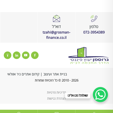
והשאלות שלנו והעביר אותנו דרך התהליך של
ותמהיל נ
מחזור משכנתא.צחי הוא סמל למקצוענות וללא
פשרה באיכות ונועם בשירות. כל הכבוד, המשך
כך!
טלפון
דוא"ל
tzahi@grosman-
072-3954389
finance.co.il
בניית אתר ועיצוב
|
קידום אתרים ניר אזולאי
2026 - 2010 © כל הזכויות שמורות
מדיניות פרטיות
שאלות? פנו אלינו
הצהרת נגישות