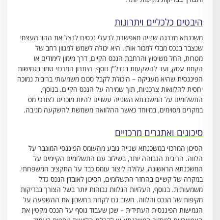
היבטים כלכליים ויתרונות
משכנתא מדרגה שנייה מאפשרת לבעלי נכסים לנצל את ההון העצמי
שנצבר בנכס מבלי למכור אותו. היא יכולה לשמש למגוון רחב של
מטרות, החל משיפוץ והרחבת הנכס הקיים, דרך מימון לימודים או
הקמת עסק, ועד להשקעות בנדל"ן נוסף. היתרון המרכזי טמון בגמישות
הפיננסית שהיא מעניקה – היכולת לקבל סכום משמעותי בריבית נמוכה
יחסית להלוואות צרכניות, תוך שמירה על הנכס הקיים. בנוסף,
התשלומים על המשכנתא השנייה עשויים להיות מוכרים לצורכי מס
במקרים מסוימים, במיוחד כאשר ההלוואה משמשת להשקעה מניבה.
סיכונים ואתגרים מרכזיים
הסיכון המרכזי במשכנתא שנייה נובע מהעומס הפיננסי המוגבר על
הלווה. הריבית הגבוהה יותר, בשילוב עם התשלומים הקיימים על
המשכנתא הראשונה, עלולה ליצור עומס כבד על התקציב המשפחתי.
במקרה של קשיים בהחזר התשלומים, הסיכון לאובדן הנכס גדל
משמעותית. בנוסף, העלויות הנלוות גבוהות יותר בשל הצורך בבדיקות
מקיפות של הנכס והלווה. חשוב גם לקחת בחשבון את ההשפעה על
הגמישות הפיננסית העתידית – שכן שעבוד נוסף על הנכס מקטין את