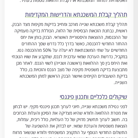
האפשרויות למחזור המשכנתא או לקבלת הלוואות נוספות בעתיד.
תהליך קבלת המשכנתא והדרישות המקדימות
תהליך קבלת משכנתא שנייה מורכב ומחייב בדיקות מקיפות מצד הבנק.
ראשית, נבחנת הזכאות הבסיסית של הלווה, הכוללת בדיקה מעמיקה
של ההכנסות, ההוצאות והיסטוריית האשראי. הבנק בוחן את יחס
ההחזר החודשי להכנסה, כאשר בדרך כלל נדרש שסך ההחזרים
החודשיים על שתי המשכנתאות לא יעלה על 50% מההכנסה נטו.
במקביל, נדרשת הערכת שמאי עדכנית לנכס, שתקבע את שוויו הנוכחי
ואת היחס בין סך ההלוואות (ראשונה ושנייה) לשווי הנכס. לאחר מכן
מתבצעת בדיקה משפטית מקיפה של מצב הנכס והזכויות בו, כולל
בדיקת השעבודים הקיימים ואישור הבנק הראשון למתן המשכנתא
השנייה.
שיקולים כלכליים ותכנון פיננסי
לפני נטילת משכנתא שנייה, חיוני לערוך תכנון פיננסי מקיף. יש לבחון
את מטרת ההלוואה ולוודא שהיא מצדיקה את הסיכון והעלות הכרוכים
בה. חשוב לערוך תחשיב מדויק של כל העלויות, כולל ריבית, עמלות,
הוצאות משפטיות והערכת שמאי. יש לבדוק את ההשפעה של
התשלום החודשי הנוסף על התקציב המשפחתי ולוודא שנשאר מרווח