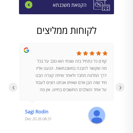
הקפאת משכנתא
לקוחות ממליצים
קודם כל נתחיל בזה שצחי הוא כוכב על בכל
הגעתי 
מה שקשור להבנה במשכנתאות. הגענו אליו
במדיה. 
דרך המלצה מחבר ולאחר שיחה קצרה הבנו
לשאלות
מיד שזה הבן אדם שאיתו אנחנו רוצים לעבוד
על פי ש
‹
›
על אחד השלבים החשובים בחיינו. אין פה
בנק, ו
מקום לטעויות וצחי הוא בהחלט הבן אדם לודא
נותן לע
שלא יהיו טעויות.העבודה עם צחי הייתה
וקשה ל
מדהימה, הכל מאוד מקצועי ובלי פעולות ובזבוז
מסתבר 
Sagi Rodin
זמן מיותר. כמו כן הוא הצליח להשיג לנו עסקה
סגרתי 
08:31 26 Dec 20
נהדרת. בהמשך הדרך כשהיינו צריכים ליווי גם
לאחר מספר שנים, הוא ישר נענה לבקשות
גם החזר