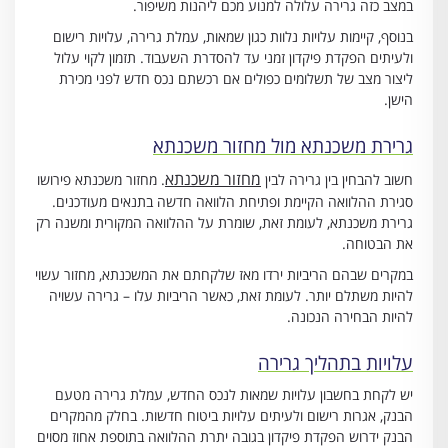
במצב כזה גרירה עלולה למנוע מכם ליהנות משיפור.
בנוסף, קיימות עלויות נלוות כגון שמאות, עמלת גרירה, עלויות רישום
ולעיתים הפקדת פיקדון זמני עד להסדרת השעבוד. תזמון לקוי עלול
ליצור מצב של תשלומים כפולים אם רכשתם נכס חדש לפני מכירת
הישן.
גרירת משכנתא מול מחזור משכנתא
מחזור משכנתא
חשוב להבחין בין גרירה לבין
. מחזור משכנתא פירושו
סגירת ההלוואה הקיימת ופתיחת הלוואה חדשה בתנאים מעודכנים.
גרירת משכנתא, לעומת זאת, שומרת על ההלוואה המקורית ומשנה רק
את הבטוחה.
במקרים שבהם הריביות ירדו מאז שלקחתם את המשכנתא, מחזור עשוי
להיות משתלם יותר. לעומת זאת, כאשר הריביות עלו – גרירה עשויה
להיות הבחירה הנכונה.
עלויות בתהליך גרירה
יש לקחת בחשבון עלויות שמאות לנכס החדש, עמלת גרירה מטעם
הבנק, אגרות רישום ולעיתים עלויות ביטוח חדשות. בחלק מהמקרים
הבנק ידרוש הפקדת פיקדון בגובה יתרת ההלוואה בתוספת אחוז מסוים