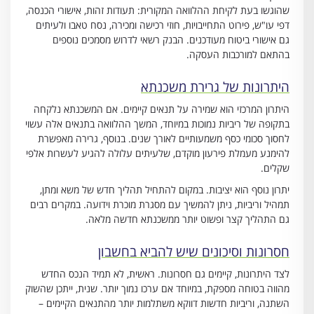
שהוגשו בעת לקיחת ההלוואה המקורית: תעודות זהות, אישורי הכנסה,
דפי עו"ש, פירוט התחייבויות, חוזי רכישה ומכירה, נסח טאבו ולעיתים
גם אישורי ביטוח מעודכנים. הבנק רשאי לדרוש מסמכים נוספים
בהתאם למורכבות העסקה.
היתרונות של גרירת משכנתא
היתרון המרכזי הוא שמירה על תנאים קיימים. אם המשכנתא נלקחה
בתקופה של ריביות נמוכות במיוחד, המשך ההלוואה בתנאים אלה עשוי
לחסוך סכומי כסף משמעותיים לאורך שנים. בנוסף, גרירה מאפשרת
להימנע מעמלת פירעון מוקדם, שלעיתים עלולה להגיע לעשרות אלפי
שקלים.
יתרון נוסף הוא יציבות. במקום להתחיל תהליך חדש של משא ומתן,
תמהיל וריביות, ניתן להמשיך עם מסגרת מוכרת וידועה. במקרים רבים
גם התהליך קצר ופשוט יותר ממשכנתא חדשה מלאה.
חסרונות וסיכונים שיש להביא בחשבון
לצד היתרונות, קיימים גם חסרונות. ראשית, לא תמיד הנכס החדש
מהווה בטוחה מספקת, במיוחד אם ערכו נמוך יותר. שנית, ייתכן שהשוק
השתנה, וריביות חדשות דווקא משתלמות יותר מהתנאים הקיימים –