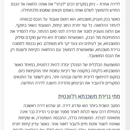
לדירה אחרת – ניתן במקרים רבים “לגרור” את אותה הלוואה אל הנכס
החדש ולהמשיך לשלם אותה באותם תנאים שסוכמו מלכתחילה.
כאשר בנק מעניק משכנתא, הוא רושם שעבוד על הנכס כבטוחה
להחזר ההלוואה. כל עוד יתרת החוב קיימת, השעבוד נשאר בתוקף.
אם הלווה מעוניין למכור את הדירה לפני סיום ההחזר, עליו להסדיר את
ההתחייבות מול הבנק. האפשרות המוכרת היא פירעון מוקדם וסילוק
המשכנתא, אך לעיתים זהו צעד יקר ולא משתלם. כאן נכנסת לתמונה
גרירת משכנתא, שמאפשרת להמשיך עם ההלוואה הקיימת ולשנות רק
את הנכס המשועבד.
המשמעות הכלכלית של המהלך יכולה להיות דרמטית, במיוחד כאשר
המשכנתא נלקחה בתקופה של ריביות נמוכות יותר מהקיימות כיום.
במקום להיחשף לריבית חדשה וגבוהה יותר, ניתן לשמור על התנאים
המקוריים ולהעביר את הביטחון מהדירה הישנה לדירה החדשה.
מתי גרירת משכנתא רלוונטית
המצב השכיח ביותר הוא שדרוג דירה. זוג שרכש דירה ראשונה
בתחילת דרכו עשוי לגלות לאחר מספר שנים כי הדירה כבר אינה
מתאימה לצרכיו. המשפחה גדלה, ההכנסה השתפרה, או שקיימת
שאיפה לשפר איכות חיים ולעבור לאזור אחר. כאשר עדיין קיימת יתרת
משכנתא משמעותית, עולה השאלה האם לסלק את ההלוואה ולקחת