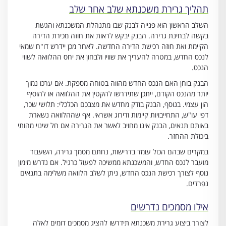
תהליך גרירת משכנתא שלב אחר שלב
השלב הראשון הוא פנייה לבנק שבו מתנהלת המשכנתא והגשת
בקשה לבחינת גרירה. הבנק יבקש לראות את חוזה מכירת הדירה
הקיימת ואת חוזה רכישת הדירה החדשה. לאחר מכן יידרש דו"ח שמאי
לנכס החדש, במטרה להעריך את שוויו ולבחון את יחס ההלוואה לשווי
הנכס.
הבנק בוחן האם הנכס החדש מהווה בטוחה מספקת. אם ערכו נמוך
יותר מהנכס הקודם, ייתכן שתידרשו להקטין את ההלוואה או להוסיף
הון עצמי. בנוסף, הבנק בודק מחדש את מצבכם הכלכלי: תלושי שכר,
דפי עו"ש, התחייבויות קיימות ודירוג אשראי. אף שההלוואה נשארת
באותם תנאים, הבנק אינו מחויב לאשר את הגרירה אם חל שינוי מהותי
ביכולת ההחזר.
במקרים שבהם הכול עומד בדרישות, נחתם מסמך גרירה, השעבוד
מועבר לנכס החדש, והמשכנתא ממשיכה לפעול כרגיל. אם נדרש מימון
נוסף לצורך רכישת הנכס החדש, ניתן לשלב הלוואה משלימה בתנאים
נפרדים.
אילו מסמכים נדרשים
לצורך ביצוע גרירת משכנתא תידרשו להציג מסמכים דומים לאלה