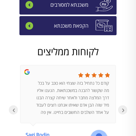
משכנתא למסורבים
הקפאת משכנתא
לקוחות ממליצים
קודם כל נתחיל בזה שצחי הוא כוכב על בכל
הגעתי 
מה שקשור להבנה במשכנתאות. הגענו אליו
במדיה. 
דרך המלצה מחבר ולאחר שיחה קצרה הבנו
לשאלות
מיד שזה הבן אדם שאיתו אנחנו רוצים לעבוד
על פי ש
‹
›
על אחד השלבים החשובים בחיינו. אין פה
בנק, ו
מקום לטעויות וצחי הוא בהחלט הבן אדם לודא
נותן לע
שלא יהיו טעויות.העבודה עם צחי הייתה
וקשה ל
מדהימה, הכל מאוד מקצועי ובלי פעולות ובזבוז
מסתבר 
Sagi Rodin