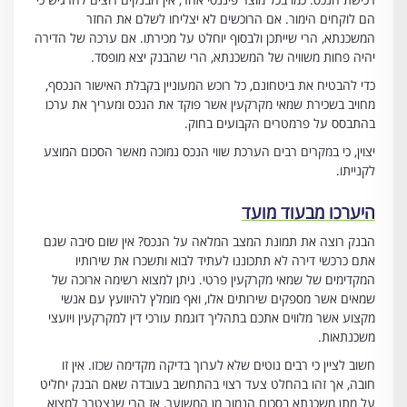
הם לוקחים הימור. אם הרוכשים לא יצליחו לשלם את החזר
המשכנתא, הרי שייתכן ולבסוף יוחלט על מכירתו. אם ערכה של הדירה
יהיה פחות משוויה של המשכנתא, הרי שהבנק יצא מופסד.
כדי להבטיח את ביטחונם, כל רוכש המעוניין בקבלת האישור הנכסף,
מחויב בשכירת שמאי מקרקעין אשר פוקד את הנכס ומעריך את ערכו
בהתבסס על פרמטרים הקבועים בחוק.
יצוין, כי במקרים רבים הערכת שווי הנכס נמוכה מאשר הסכום המוצע
לקנייתו.
היערכו מבעוד מועד
הבנק רוצה את תמונת המצב המלאה על הנכס? אין שום סיבה שגם
אתם כרכשי דירה לא תתכוננו לעתיד לבוא ותשכרו את שירותיו
המקדימים של שמאי מקרקעין פרטי. ניתן למצוא רשימה ארוכה של
שמאים אשר מספקים שירותים אלו, ואף מומלץ להיוועץ עם אנשי
מקצוע אשר מלווים אתכם בתהליך דוגמת עורכי דין למקרקעין ויועצי
משכנתאות.
חשוב לציין כי רבים נוטים שלא לערוך בדיקה מקדימה שכזו. אין זו
חובה, אך זהו בהחלט צעד רצוי בהתחשב בעובדה שאם הבנק יחליט
על מתן משכנתא בסכום הנמוך מן המשוער, אז הרי שנצטרך למצוא