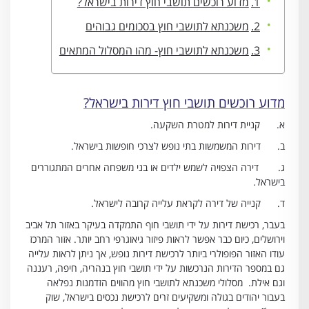
מדוע רוכשים תושבי חוץ דירות בישראל?
משכנתא לתושבי חוץ בסכומים גבוהים
משכנתא לתושבי חוץ- מהו המסלול המתאים
מדוע רוכשים תושבי חוץ דירות בישראל?
א. קניית דירות למטרת השקעה.
ב. דירות המשמשות בתי נופש לצרכי חופשות בישראל.
ג. דירה הצפויה לשמש ילדים או בני משפחה אחרים המתגוררים
בישראל.
ד. קנייה של דירה לקראת עלייה קרובה לישראל.
בעבר, רכישת דירות על ידי תושבי חוף התמקדה בעיקר באזור תל אביב
וירושלים, כיום כבר אפשר לראות פיזור גיאוגרפי רחב יותר. אזור המרכז
עודו האזור הפופולרי ביותר לרכישת דירות נופש, אך ניתן לראות עלייה
גם במספר הדירות הנרכשות על ידי תושבי חוץ בנהריה, חיפה, רעננה
וגם אילת. מסלולי משכנתא לתושבי חוץ מהווים הזדמנות נפלאה
בעבור יהודים בגולה ומשקיעים זרים לרכישת נכסים בישראל, שוק