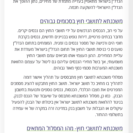
הנדל”ן בישראל מתאפיין בעלייה מתמדת של מחירים, נתון ההופך את
הנדל”ן הישראלי להשקעה חכמה.
משכנתא לתושבי חוץ בסכומים גבוהים
על פי רוב, הנכסים הנרכשים על ידי תושבי החוץ הם נכסים יקרים.
מדובר בבתים פרטיים, דירות נופש בבניינים חדשים, נכסים בקרבת
חופי הים ורכישה של מספר נכסים בו זמנית. המומחים בתחום הנדל”ן
טוענים כי כניסת תושבי החוץ אל תחום הנדל”ן בישראל מעודדת את
עליית המחירים. ההון העצמי אותו מביאים עמם תושבי החוץ
משמעותי, אך בשל מחירי הנכסים עליהם גם ליטול על עצמם הלוואות
משכנתא המערבות סכומי כסף מאוד גבוהים.
מסלולי משכנתא לתושבי חוץ מתבססים על תהליך אישור דומה
לתהליך בו מחויב כל תושב ישראל. תושב החוץ מתבקש להציג מסמכים
המפרטים את מצבו הכלכלי, הכנסות, נכסים נוספים ותנועות בחשבון
הבנק. כמו כן, מסלול המשכנתא מתבסס על שיעבוד של הנכס לבנק.
בניגוד להלוואת משכנתא לתושב ישראל אין ביכולתו של הבנק להפעיל
עיקולים או הגבלות על חשבון בנק במדינה זרה במקרה של אי עמידה
בתשלומי ההחזר.
משכנתא לתושבי חוץ- מהו המסלול המתאים